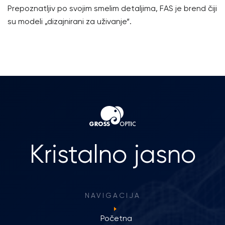
Prepoznatljiv po svojim smelim detaljima, FAS je brend čiji
su modeli „dizajnirani za uživanje“.
Kristalno jasno
NAVIGACIJA
Početna