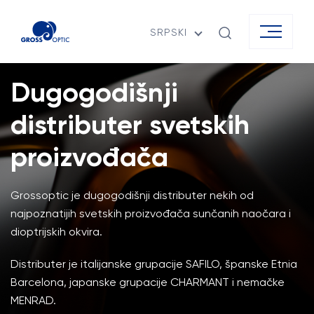
SRPSKI
Dugogodišnji
distributer svetskih
proizvođača
Grossoptic je dugogodišnji distributer nekih od
najpoznatijih svetskih proizvođača sunčanih naočara i
dioptrijskih okvira.
Distributer je italijanske grupacije SAFILO, španske Etnia
Barcelona, japanske grupacije CHARMANT i nemačke
MENRAD.