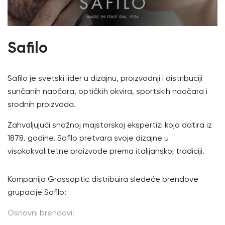
Safilo
Safilo je svetski lider u dizajnu, proizvodnji i distribuciji
sunčanih naočara, optičkih okvira, sportskih naočara i
srodnih proizvoda.
Zahvaljujući snažnoj majstorskoj ekspertizi koja datira iz
1878. godine, Safilo pretvara svoje dizajne u
visokokvalitetne proizvode prema italijanskoj tradiciji.
Kompanija Grossoptic distribuira sledeće brendove
grupacije Safilo:
Osnovni brendovi: