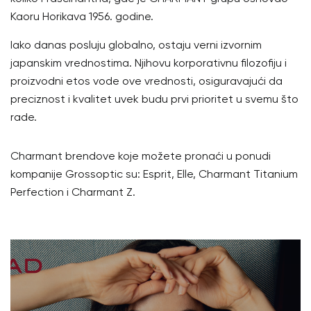
Kaoru Horikava 1956. godine.
Iako danas posluju globalno, ostaju verni izvornim
japanskim vrednostima. Njihovu korporativnu filozofiju i
proizvodni etos vode ove vrednosti, osiguravajući da
preciznost i kvalitet uvek budu prvi prioritet u svemu što
rade.
Charmant brendove koje možete pronaći u ponudi
kompanije Grossoptic su: Esprit, Elle, Charmant Titanium
Perfection i Charmant Z.