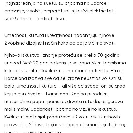
,najnaprednija na svetu, su otporna na udarce,
grebanje, visoke temperature, statički elektricitet i
sadrže tri sloja antirefleksa.
Umetnost, kultura i kreativnost nadahnjuju njihove
živopisne dizajne i način kako da bolje vidimo svet.
Njihovo iskustvo i znanje protežu se preko 70 godina
unazad. Već 20 godina koriste se zanatskim tehnikama
kako bi stvorili najkvalitetnije naočare na tržištu. Etnia
Barcelona izaziva sve da se izraze neustrašivo. Oni su
boja, umetnost i kultura – ali više od svega, oni su grad
koji je pun života – Barselona. Rad sa prirodnim
materijalima poput pamuka, drveta i stakla, osigurava
maksimalnu udobnost i optimalno vizuelno iskustvo.
Kvalitetni materijali produžavaju životni ciklus njihovih
proizvoda. Njihova trajnost doprinosi smanjenju ljudskog
uticaja na životnu sredinu.