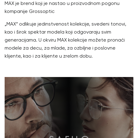
MAX je brend koji je nastao u proizvodnom pogonu
kompanije Grossoptic
„MAX“ odlikuje jedinstvenost kolekcije, svedeni tonovi,
kao i širok spektar modela koji odgovaraju svim
generacijama. U okviru MAX kolekcije možete pronaći
modele za decu, za mlade, za ozbiljne i poslovne
klijente, kao i za klijente u zrelom dobu.