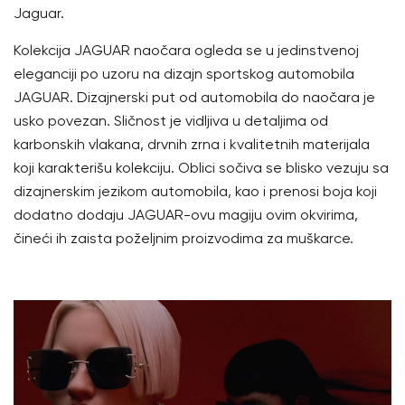
Jaguar.
Kolekcija JAGUAR naočara ogleda se u jedinstvenoj
eleganciji po uzoru na dizajn sportskog automobila
JAGUAR. Dizajnerski put od automobila do naočara je
usko povezan. Sličnost je vidljiva u detaljima od
karbonskih vlakana, drvnih zrna i kvalitetnih materijala
koji karakterišu kolekciju. Oblici sočiva se blisko vezuju sa
dizajnerskim jezikom automobila, kao i prenosi boja koji
dodatno dodaju JAGUAR-ovu magiju ovim okvirima,
čineći ih zaista poželjnim proizvodima za muškarce.