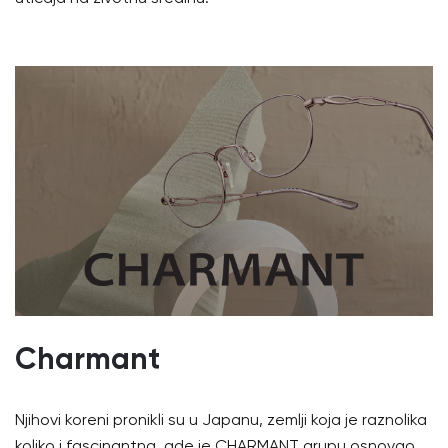
Charmant
Njihovi koreni pronikli su u Japanu, zemlji koja je raznolika
koliko i fascinantna, gde je CHARMANT grupu osnovao