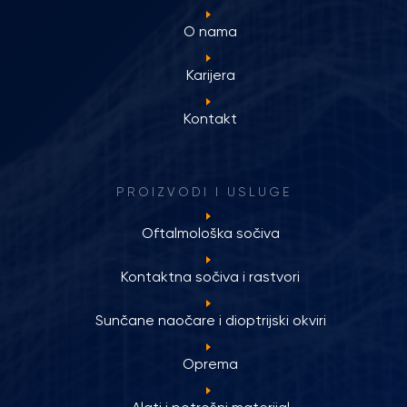
O nama
Karijera
Kontakt
PROIZVODI I USLUGE
Oftalmološka sočiva
Kontaktna sočiva i rastvori
Sunčane naočare i dioptrijski okviri
Oprema